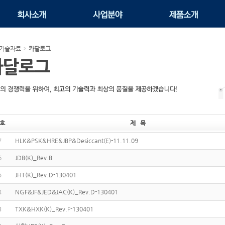
기술자료
카달로그
카달로그
호
제 목
7
HLK&PSK&HRE&JBP&Desiccant(E)-11.11.09
6
JDB(K)_Rev.B
5
JHT(K)_Rev.D-130401
4
NGF&JF&JED&JAC(K)_Rev.D-130401
3
TXK&HXK(K)_Rev.F-130401