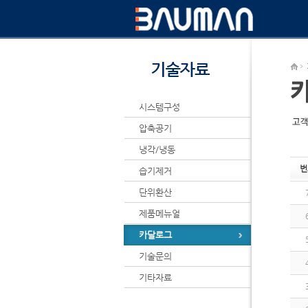
시스템구성
압축공기
냉각/냉동
번
습기제거
단위환산
제품메뉴얼
카달로그
기술문의
기타자료