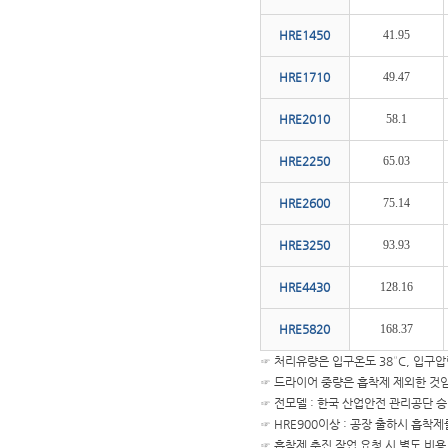
HRE1450
41.95
HRE1710
49.47
HRE2010
58.1
HRE2250
65.03
HRE2600
75.14
HRE3250
93.93
HRE4430
128.16
HRE5820
168.37
☞ 처리유량은 입구온도 38°C, 입구압력
☞ 드라이어 중량은 흡착제 제외한 것
☞ 전모델 : 한국 산업안전 관리공단 
☞ HRE900이상 : 공장 출하시 흡착
☞ 흡착제 충진 작업 요청 시 별도 비용